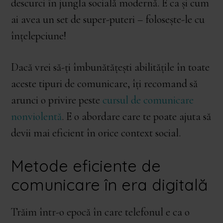
descurci în jungla socială modernă. E ca și cum
ai avea un set de super-puteri – folosește-le cu
înțelepciune!
Dacă vrei să-ți îmbunătățești abilitățile în toate
aceste tipuri de comunicare, îți recomand să
arunci o privire peste
cursul de comunicare
nonviolentă
. E o abordare care te poate ajuta să
devii mai eficient în orice context social.
Metode eficiente de
comunicare în era digitală
Trăim într-o epocă în care telefonul e ca o