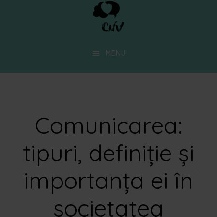
Skip
to
main
MENU
content
Comunicarea:
tipuri, definiție și
importanța ei în
societatea