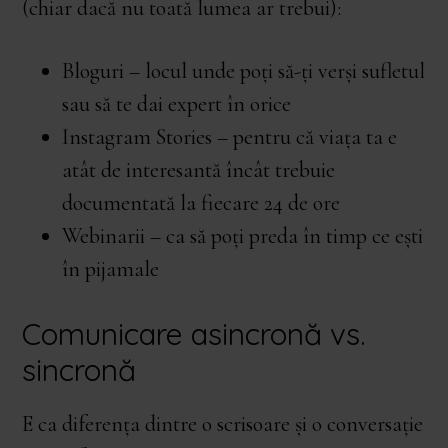
(chiar dacă nu toată lumea ar trebui):
Bloguri – locul unde poți să-ți verși sufletul
sau să te dai expert în orice
Instagram Stories – pentru că viața ta e
atât de interesantă încât trebuie
documentată la fiecare 24 de ore
Webinarii – ca să poți preda în timp ce ești
în pijamale
Comunicare asincronă vs.
sincronă
E ca diferența dintre o scrisoare și o conversație