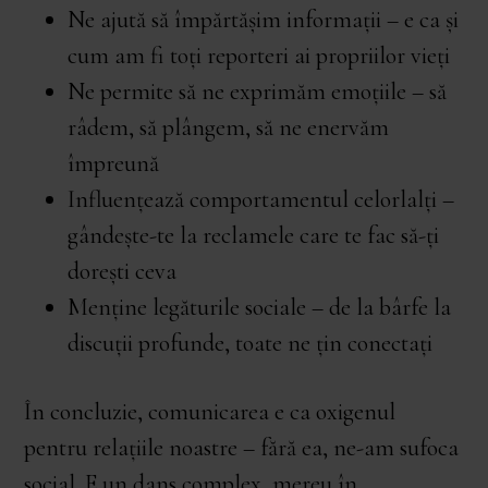
Ne ajută să împărtășim informații – e ca și
cum am fi toți reporteri ai propriilor vieți
Ne permite să ne exprimăm emoțiile – să
râdem, să plângem, să ne enervăm
împreună
Influențează comportamentul celorlalți –
gândește-te la reclamele care te fac să-ți
dorești ceva
Menține legăturile sociale – de la bârfe la
discuții profunde, toate ne țin conectați
În concluzie, comunicarea e ca oxigenul
pentru relațiile noastre – fără ea, ne-am sufoca
social. E un dans complex, mereu în