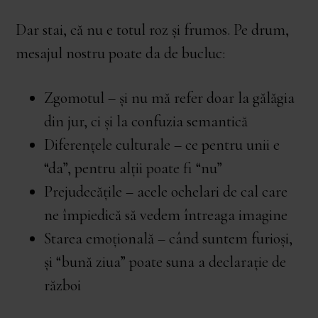
Dar stai, că nu e totul roz și frumos. Pe drum,
mesajul nostru poate da de bucluc:
Zgomotul – și nu mă refer doar la gălăgia
din jur, ci și la confuzia semantică
Diferențele culturale – ce pentru unii e
“da”, pentru alții poate fi “nu”
Prejudecățile – acele ochelari de cal care
ne împiedică să vedem întreaga imagine
Starea emoțională – când suntem furioși,
și “bună ziua” poate suna a declarație de
război