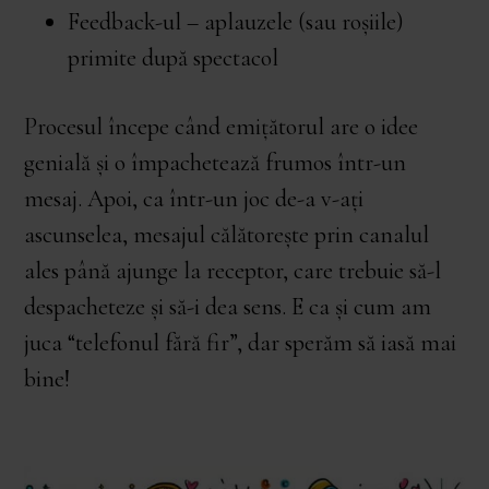
Feedback-ul – aplauzele (sau roșiile)
primite după spectacol
Procesul începe când emițătorul are o idee
genială și o împachetează frumos într-un
mesaj. Apoi, ca într-un joc de-a v-ați
ascunselea, mesajul călătorește prin canalul
ales până ajunge la receptor, care trebuie să-l
despacheteze și să-i dea sens. E ca și cum am
juca “telefonul fără fir”, dar sperăm să iasă mai
bine!