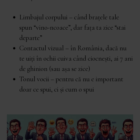
Limbajul corpului – când brațele tale
spun “vino-ncoace”, dar fața ta zice “stai
departe”
Contactul vizual – în România, dacă nu
te uiți în ochii cuiva când ciocnești, ai 7 ani
de ghinion (sau așa se zice)
Tonul vocii – pentru că nu e important
doar ce spui, ci și cum o spui