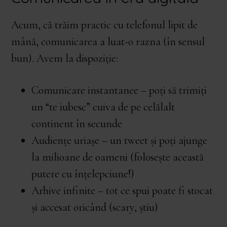
Acum, că trăim practic cu telefonul lipit de
mână, comunicarea a luat-o razna (în sensul
bun). Avem la dispoziție:
Comunicare instantanee – poți să trimiți
un “te iubesc” cuiva de pe celălalt
continent în secunde
Audiențe uriașe – un tweet și poți ajunge
la milioane de oameni (folosește această
putere cu înțelepciune!)
Arhive infinite – tot ce spui poate fi stocat
și accesat oricând (scary, știu)