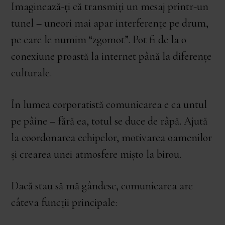
Imaginează-ți că transmiți un mesaj printr-un
tunel – uneori mai apar interferențe pe drum,
pe care le numim “zgomot”. Pot fi de la o
conexiune proastă la internet până la diferențe
culturale.
În lumea corporatistă comunicarea e ca untul
pe pâine – fără ea, totul se duce de râpă. Ajută
la coordonarea echipelor, motivarea oamenilor
și crearea unei atmosfere mișto la birou.
Dacă stau să mă gândesc, comunicarea are
câteva funcții principale: