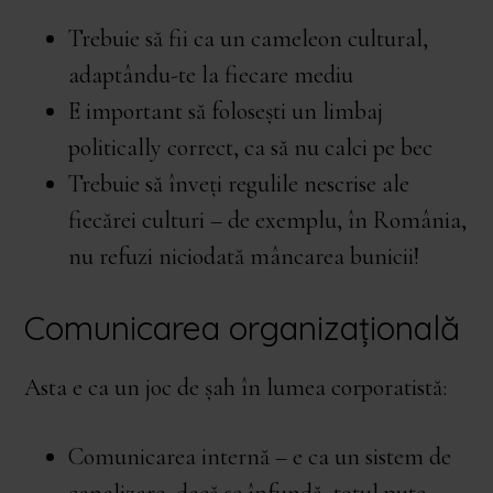
Trebuie să fii ca un cameleon cultural,
adaptându-te la fiecare mediu
E important să folosești un limbaj
politically correct, ca să nu calci pe bec
Trebuie să înveți regulile nescrise ale
fiecărei culturi – de exemplu, în România,
nu refuzi niciodată mâncarea bunicii!
Comunicarea organizațională
Asta e ca un joc de șah în lumea corporatistă:
Comunicarea internă – e ca un sistem de
canalizare, dacă se înfundă, totul pute