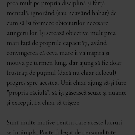
prea mult pe propria disciplină și forță
mentală, ignorând (sau neavând habar) de
cum să își formeze obiceiurilor necesare
atingerii lor. Își setează obiective mult prea
mari față de propriile capacități, având
convingerea că ceva mare îi va inspira și
motiva pe termen lung, dar ajung să fie doar
frustrați de puținul (dacă nu chiar delocul)
progres spre acestea. Unii chiar ajung să-și fure
”propria căciulă”, să își găsească scuze și nuanțe
și excepții, ba chiar să trișeze.
Sunt multe motive pentru care aceste lucruri
se întâmplă. Poate fi legat de personalitate