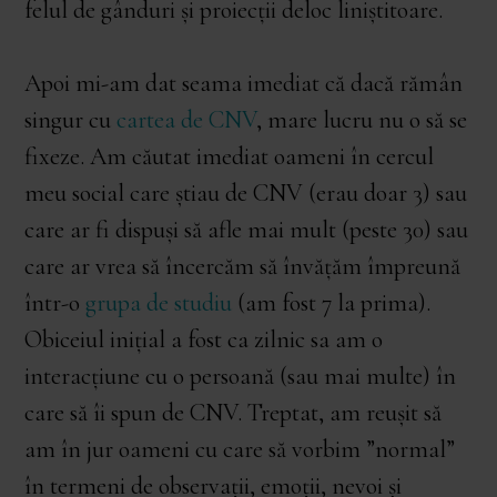
felul de gânduri și proiecții deloc liniștitoare.
Apoi mi-am dat seama imediat că dacă rămân
singur cu
cartea de CNV
, mare lucru nu o să se
fixeze. Am căutat imediat oameni în cercul
meu social care știau de CNV (erau doar 3) sau
care ar fi dispuși să afle mai mult (peste 30) sau
care ar vrea să încercăm să învățăm împreună
într-o
grupa de studiu
(am fost 7 la prima).
Obiceiul inițial a fost ca zilnic sa am o
interacțiune cu o persoană (sau mai multe) în
care să îi spun de CNV. Treptat, am reușit să
am în jur oameni cu care să vorbim ”normal”
în termeni de observații, emoții, nevoi și