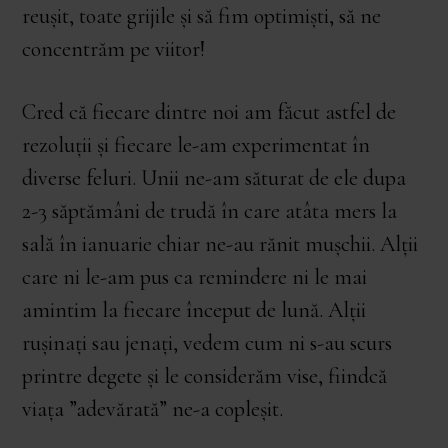
reușit, toate grijile și să fim optimiști, să ne
concentrăm pe viitor!
Cred că fiecare dintre noi am făcut astfel de
rezoluții și fiecare le-am experimentat în
diverse feluri. Unii ne-am săturat de ele dupa
2-3 săptămâni de trudă în care atâta mers la
sală în ianuarie chiar ne-au rănit mușchii. Alții
care ni le-am pus ca remindere ni le mai
amintim la fiecare început de lună. Alții
rușinați sau jenați, vedem cum ni s-au scurs
printre degete și le considerăm vise, fiindcă
viața ”adevărată” ne-a copleșit.