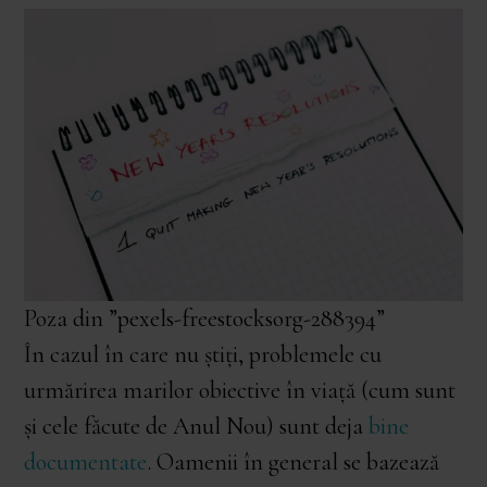
Poza din ”pexels-freestocksorg-288394”
În cazul în care nu știți, problemele cu
urmărirea marilor obiective în viață (cum sunt
și cele făcute de Anul Nou) sunt deja
bine
documentate
. Oamenii în general se bazează