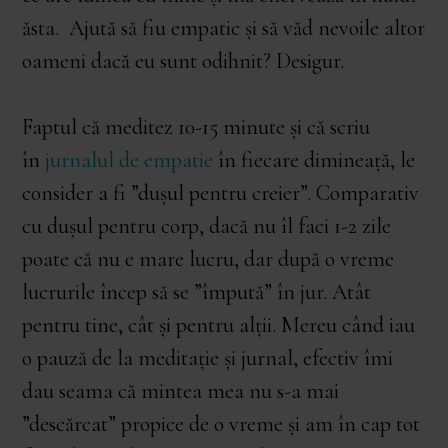
ăsta. Ajută să fiu empatic și să văd nevoile altor
oameni dacă eu sunt odihnit? Desigur.
Faptul că meditez 10-15 minute și că scriu
în
jurnalul de empatie
în fiecare dimineață, le
consider a fi ”dușul pentru creier”. Comparativ
cu dușul pentru corp, dacă nu îl faci 1-2 zile
poate că nu e mare lucru, dar după o vreme
lucrurile încep să se ”împută” în jur. Atât
pentru tine, cât și pentru alții. Mereu când iau
o pauză de la meditație și jurnal, efectiv îmi
dau seama că mintea mea nu s-a mai
”descărcat” propice de o vreme și am în cap tot