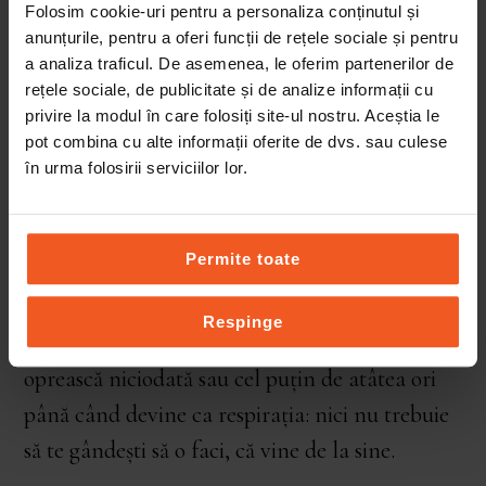
Folosim cookie-uri pentru a personaliza conținutul și
cât e de aproape, ai medalia la gât, ești în
anunțurile, pentru a oferi funcții de rețele sociale și pentru
vârful lumii!
a analiza traficul. De asemenea, le oferim partenerilor de
rețele sociale, de publicitate și de analize informații cu
privire la modul în care folosiți site-ul nostru. Aceștia le
Obiceiurile însă direct din denumire îți spune
pot combina cu alte informații oferite de dvs. sau culese
că e ceva banal, ce faci ”de obicei”. Sunt pe
în urma folosirii serviciilor lor.
termen lung, sunt repetitive, adică plictisitoare.
Și uneori poți găsi greu explicația pentru
Permite toate
ele: ”dar la ce mă ajută să meditez zilnic 10
minute?”. Unde e inspirația în asta? Obiceiurile
Respinge
au un singur obiectiv: să le face zilnic, să nu se
oprească niciodată sau cel puțin de atâtea ori
până când devine ca respirația: nici nu trebuie
să te gândești să o faci, că vine de la sine.