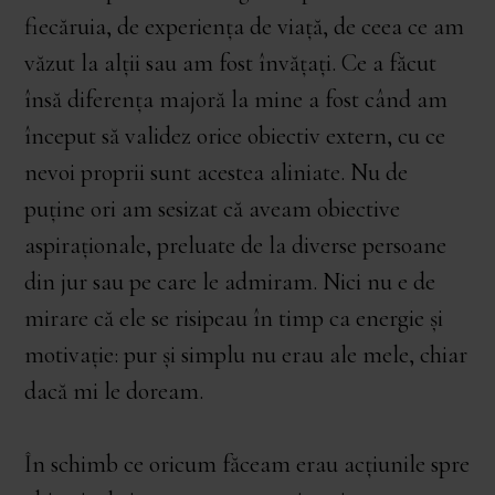
fiecăruia, de experiența de viață, de ceea ce am
văzut la alții sau am fost învățați. Ce a făcut
însă diferența majoră la mine a fost când am
început să validez orice obiectiv extern, cu ce
nevoi proprii sunt acestea aliniate. Nu de
puține ori am sesizat că aveam obiective
aspiraționale, preluate de la diverse persoane
din jur sau pe care le admiram. Nici nu e de
mirare că ele se risipeau în timp ca energie și
motivație: pur și simplu nu erau ale mele, chiar
dacă mi le doream.
În schimb ce oricum făceam erau acțiunile spre