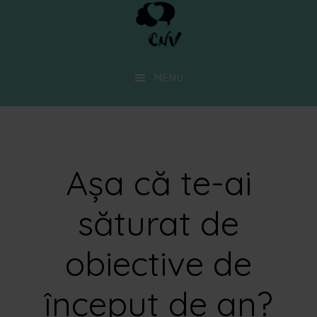
Skip
to
main
MENU
content
Așa că te-ai
săturat de
obiective de
început de an?