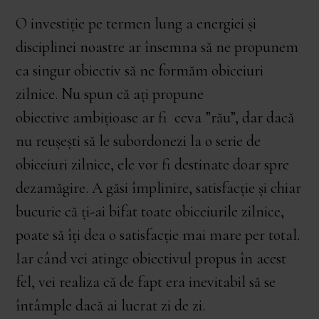
O investiție pe termen lung a energiei și
disciplinei noastre ar însemna să ne propunem
ca singur obiectiv să ne formăm obiceiuri
zilnice. Nu spun că ați propune
obiective ambițioase ar fi ceva ”rău”, dar dacă
nu reușești să le subordonezi la o serie de
obiceiuri zilnice, ele vor fi destinate doar spre
dezamăgire. A găsi împlinire, satisfacție și chiar
bucurie că ți-ai bifat toate obiceiurile zilnice,
poate să îți dea o satisfacție mai mare per total.
Iar când vei atinge obiectivul propus în acest
fel, vei realiza că de fapt era inevitabil să se
întâmple dacă ai lucrat zi de zi.