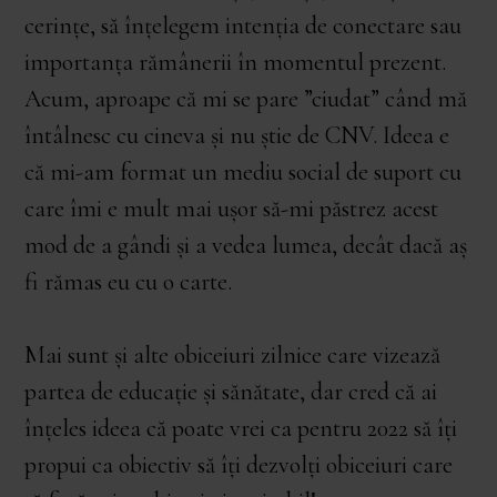
cerințe, să înțelegem intenția de conectare sau
importanța rămânerii în momentul prezent.
Acum, aproape că mi se pare ”ciudat” când mă
întâlnesc cu cineva și nu știe de CNV. Ideea e
că mi-am format un mediu social de suport cu
care îmi e mult mai ușor să-mi păstrez acest
mod de a gândi și a vedea lumea, decât dacă aș
fi rămas eu cu o carte.
Mai sunt și alte obiceiuri zilnice care vizează
partea de educație și sănătate, dar cred că ai
înțeles ideea că poate vrei ca pentru 2022 să îți
propui ca obiectiv să îți dezvolți obiceiuri care