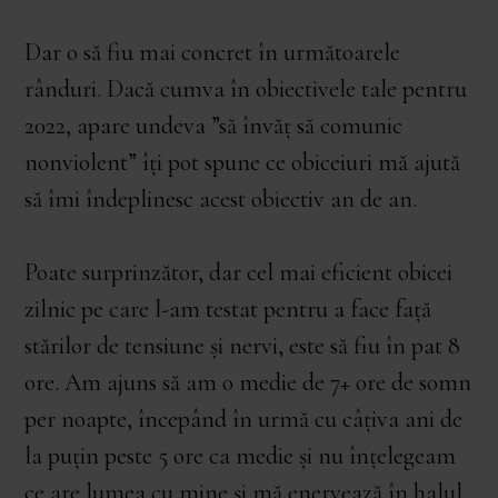
Dar o să fiu mai concret în următoarele
rânduri. Dacă cumva în obiectivele tale pentru
2022, apare undeva ”să învăț să comunic
nonviolent” îți pot spune ce obiceiuri mă ajută
să îmi îndeplinesc acest obiectiv an de an.
Poate surprinzător, dar cel mai eficient obicei
zilnic pe care l-am testat pentru a face față
stărilor de tensiune și nervi, este să fiu în pat 8
ore. Am ajuns să am o medie de 7+ ore de somn
per noapte, începând în urmă cu câțiva ani de
la puțin peste 5 ore ca medie și nu înțelegeam
ce are lumea cu mine și mă enervează în halul