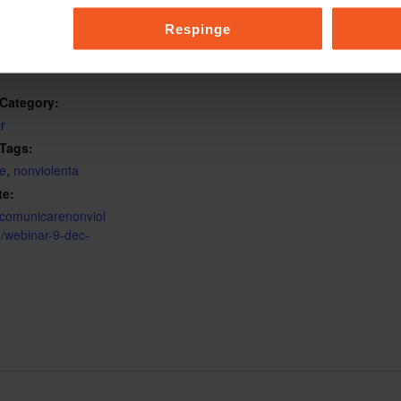
vreau@comunicarenonvio
lenta.ro
Respinge
M - 8:00 PM
EET
Category:
r
 Tags:
e
,
nonviolenta
te:
//comunicarenonviol
o/webinar-9-dec-