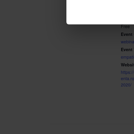
Time:
6:30 P
Cost:
Free
Event 
webina
Event
empati
Websi
https:
enta.r
2020/