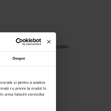
 presiuni diverse, convingeri
 să ne folosim de practica ascultării
Despre
 sociale și pentru a analiza
rmații cu privire la modul în
n urma folosirii serviciilor