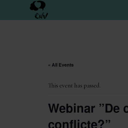
Skip
to
main
content
« All Events
This event has passed.
Webinar ”De ce
conflicte?”