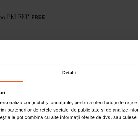
:00 PM
EET
FREE
lict îl asociezi cu tensiune, nervi, argumente contestate,
 conflictul e inevitabil în viața oricui. În acest webinar o
o șansă de conectare și apropiere a relației.
Detalii
uri
rsonaliza conținutul și anunțurile, pentru a oferi funcții de rețele
im partenerilor de rețele sociale, de publicitate și de analize info
ceștia le pot combina cu alte informații oferite de dvs. sau culese î
LS
ORGANIZER
Alexandru Moldovan
Email
mber, 2020