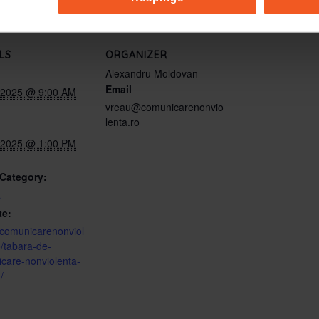
LS
ORGANIZER
Alexandru Moldovan
Email
, 2025 @ 9:00 AM
vreau@comunicarenonvio
lenta.ro
, 2025 @ 1:00 PM
Category:
a
te:
//comunicarenonviol
o/tabara-de-
care-nonviolenta-
/