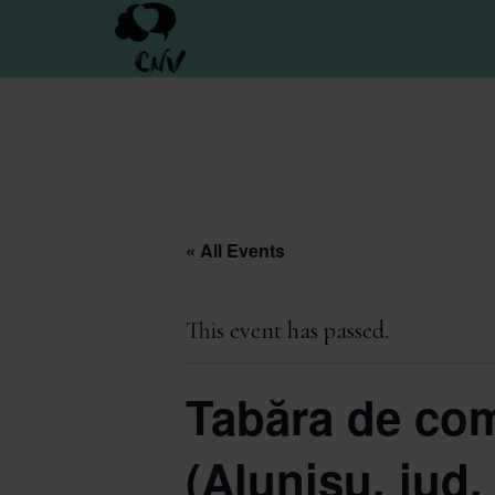
Skip
to
main
content
« All Events
This event has passed.
Tabăra de com
(Alunișu, jud.