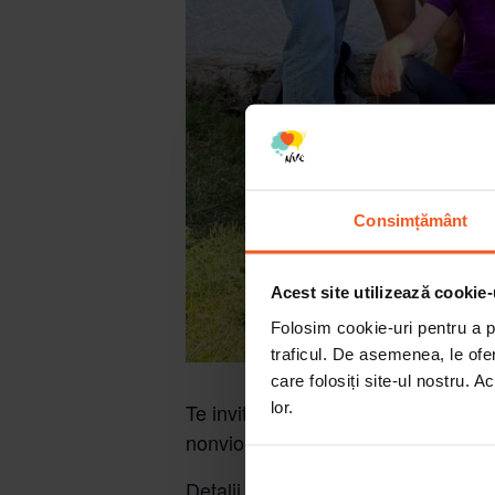
Consimțământ
Acest site utilizează cookie-
Folosim cookie-uri pentru a pe
traficul. De asemenea, le ofer
care folosiți site-ul nostru. A
lor.
Te invităm la Alunișu, județul Cluj,
nonviolente.
Detalii și înscriere la acest
LINK
.