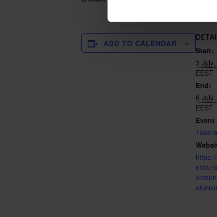
DETAI
ADD TO CALENDAR
Start:
3 July
EEST
End:
6 July
EEST
Event 
Tabar
Websi
https:
enta.r
comuni
alunisu