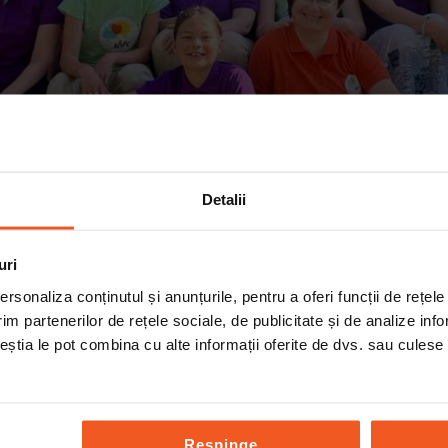
Detalii
uri
rsonaliza conținutul și anunțurile, pentru a oferi funcții de rețele
im partenerilor de rețele sociale, de publicitate și de analize info
ceștia le pot combina cu alte informații oferite de dvs. sau culese î
 între 3-6 iulie 2025 să învățăm, trăim și să ne bucurăm î
Respinge