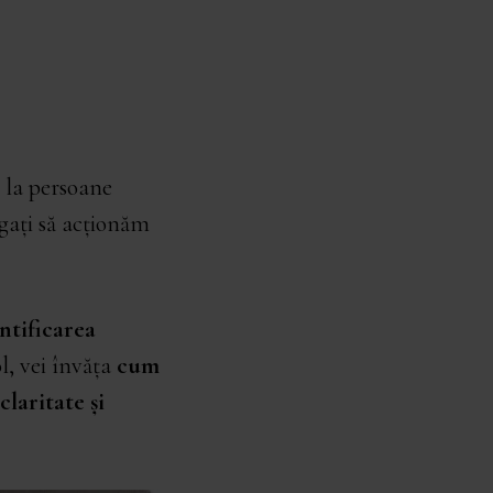
e la persoane
igați să acționăm
ntificarea
ol, vei învăța
cum
laritate și