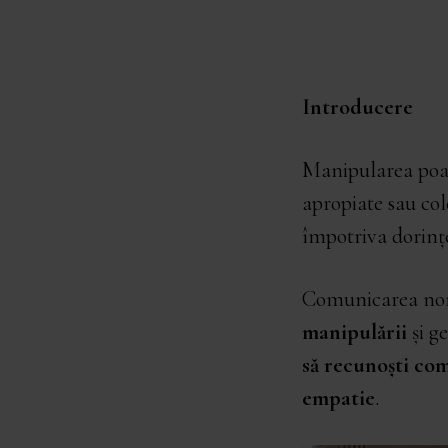
Introducere
Manipularea poate
apropiate sau col
împotriva dorințe
Comunicarea non
manipulării
și ge
să recunoști co
empatie
.