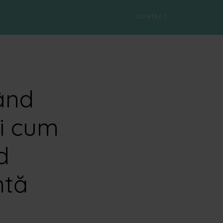
CONTACT
ând
și cum
d
ntă