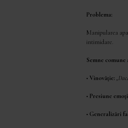
Problema:
Manipularea apare
intimidare.
Semne comune a
•
Vinovăție:
„Dacă
•
Presiune emoți
•
Generalizări fa