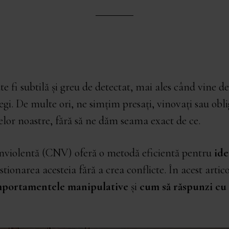
 fi subtilă și greu de detectat, mai ales când vine d
egi. De multe ori, ne simțim presați, vinovați sau obl
lor noastre, fără să ne dăm seama exact de ce.
violentă (CNV) oferă o metodă eficientă pentru
ide
stionarea acesteia fără a crea conflicte. În acest artic
mportamentele manipulative
și
cum să răspunzi cu c