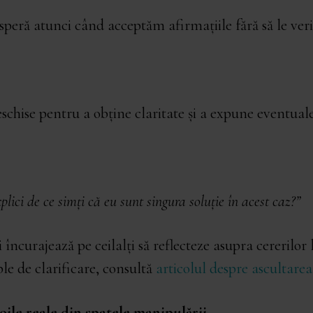
peră atunci când acceptăm afirmațiile fără să le ver
schise pentru a obține claritate și a expune eventuale
plici de ce simți că eu sunt singura soluție în acest caz?”
 încurajează pe ceilalți să reflecteze asupra cererilor 
e de clarificare, consultă
articolul despre ascultare
voile reale din spatele manipulării