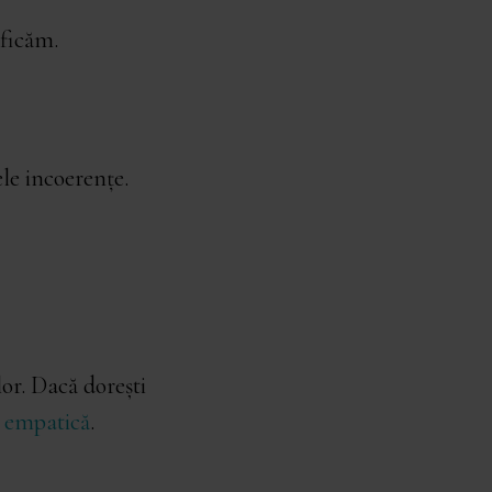
ificăm.
le incoerențe.
lor. Dacă dorești
a empatică
.