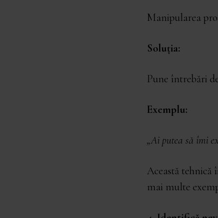
Manipularea pros
Soluția:
Pune întrebări de
Exemplu:
„Ai putea să îmi ex
Această tehnică îi
mai multe exempl
4. Identifică ne