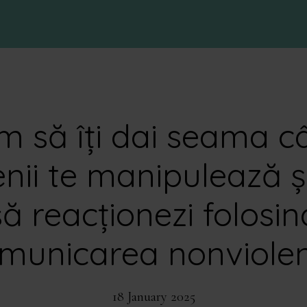
m să îți dai seama c
ii te manipulează 
să reacționezi folosin
municarea nonviole
18 January 2025