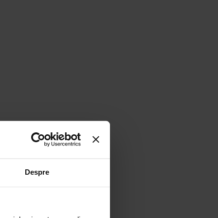
u să ne exprimăm
Despre