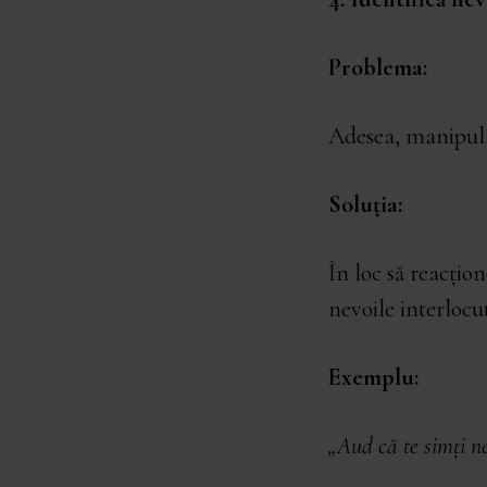
Problema:
Adesea, manipula
Soluția:
În loc să reacțion
nevoile interlocu
Exemplu:
„Aud că te simți ne