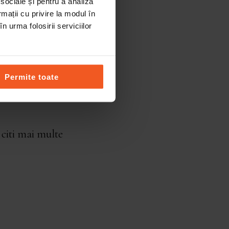
 sociale și pentru a analiza
rmații cu privire la modul în
n urma folosirii serviciilor
Permite toate
oie să îmi respect
 citi mai multe