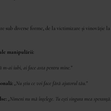
 sub diverse forme, de la victimizare și vinovăție la 
le manipulării:
 m-ai iubi, ai face asta pentru mine.”
onală:
„Nu știu ce voi face fără ajutorul tău.”
lse:
„Nimeni nu mă înțelege. Tu ești singura mea speranță.