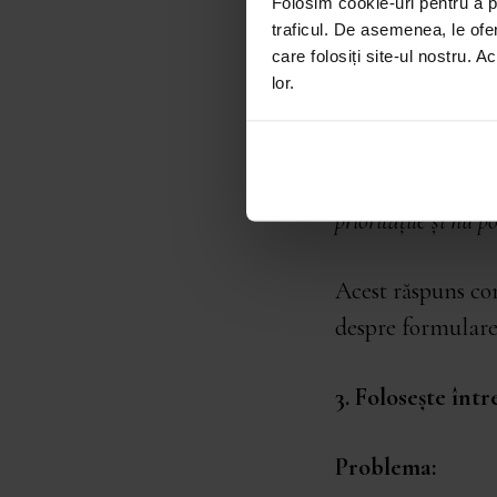
Folosim cookie-uri pentru a pe
traficul. De asemenea, le ofer
Exemplu:
care folosiți site-ul nostru. A
lor.
„Nu mai încerc
„Aud că te simț
prioritățile și nu p
Acest răspuns com
despre formularea
3. Folosește înt
Problema: