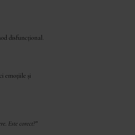
od disfuncțional.
ci emoțiile și
re. Este corect?”