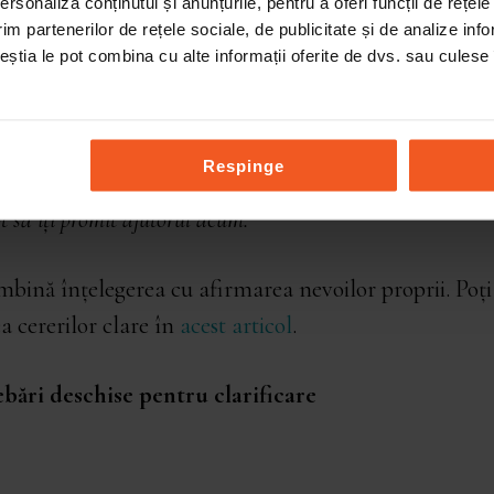
rsonaliza conținutul și anunțurile, pentru a oferi funcții de rețele
im partenerilor de rețele sociale, de publicitate și de analize info
ceștia le pot combina cu alte informații oferite de dvs. sau culese î
a să mă manipulezi!”
Respinge
i îngrijorat în legătură cu această situație. Totuși, am nev
ot să îți promit ajutorul acum.”
bină înțelegerea cu afirmarea nevoilor proprii. Poți
 cererilor clare în
acest articol
.
rebări deschise pentru clarificare