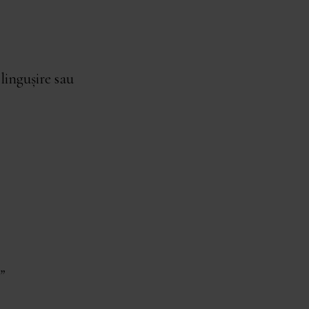
lingușire sau
”