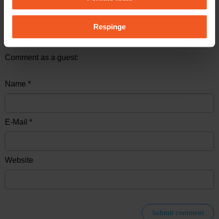
Respinge
Comment as a guest:
Name *
E-Mail *
Website
Submit comment