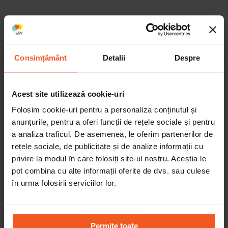
Cum să creezi relații autentice și
de calitate ca să te bucuri de
Consimțământ
Detalii
Despre
succes
Acest site utilizează cookie-uri
LECȚIE
2
Folosim cookie-uri pentru a personaliza conținutul și
anunțurile, pentru a oferi funcții de rețele sociale și pentru
LECȚIA ANTERIOARĂ
a analiza traficul. De asemenea, le oferim partenerilor de
rețele sociale, de publicitate și de analize informații cu
URMĂTOAREA LECȚIE
privire la modul în care folosiți site-ul nostru. Aceștia le
pot combina cu alte informații oferite de dvs. sau culese
în urma folosirii serviciilor lor.
Leave a comment
Permite toate