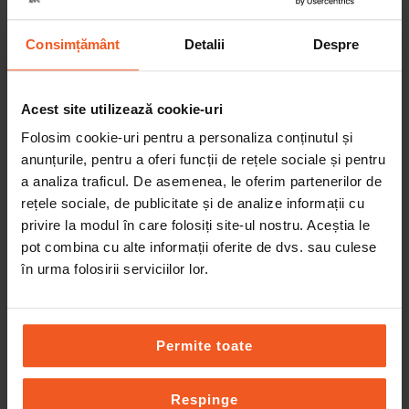
ADD TO CART
ADD TO CART
Consimțământ
Detalii
Despre
Acest site utilizează cookie-uri
Folosim cookie-uri pentru a personaliza conținutul și
anunțurile, pentru a oferi funcții de rețele sociale și pentru
a analiza traficul. De asemenea, le oferim partenerilor de
rețele sociale, de publicitate și de analize informații cu
privire la modul în care folosiți site-ul nostru. Aceștia le
pot combina cu alte informații oferite de dvs. sau culese
în urma folosirii serviciilor lor.
Curs Comunicare
Comunitatea de
Permite toate
Nonviolentă –
compasiune online
Grupa de Studiu
Respinge
425,00
lei