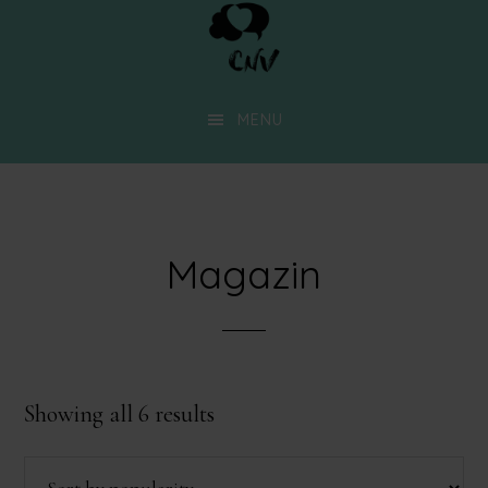
Skip
to
main
MENU
content
Magazin
Sorted
Showing all 6 results
by
popularity