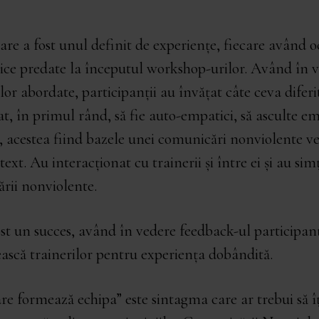
are a fost unul definit de experiențe, fiecare având o
tice predate la începutul workshop-urilor. Având în 
lor abordate, participanții au învățat câte ceva diferit
t, în primul rând, să fie auto-empatici, să asculte emp
 acestea fiind bazele unei comunicări nonviolente ver
ext. Au interacționat cu trainerii și între ei și au simț
rii nonviolente.
t un succes, având în vedere feedback-ul participanț
ască trainerilor pentru experiența dobândită.
e formează echipa” este sintagma care ar trebui să î