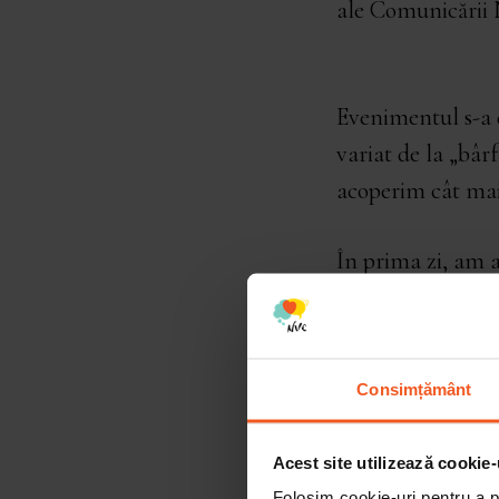
ale Comunicării
Evenimentul s-a d
variat de la „bâr
acoperim cât mai
În prima zi, am 
comunicarea nonvi
acesteia, în spec
mecanismele aces
Consimțământ
ocazia să „se joa
acestui workshop
Acest site utilizează cookie-
cu care se confru
Folosim cookie-uri pentru a pe