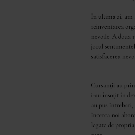
În ultima zi, am
reinventarea orga
nevoile. A doua 
jocul sentimentelo
satisfacerea nevoi
Cursanții au prim
i-au însoțit în d
au pus întrebări, 
încerca noi abord
legate de propria