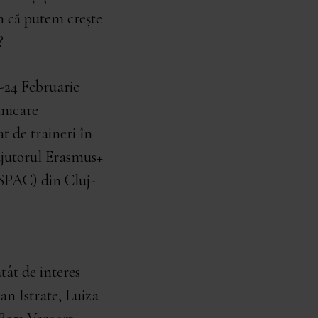
m că putem crește
?
-24 Februarie
nicare
t de traineri în
ajutorul Erasmus+
(FSPAC) din Cluj-
tât de interes
ian Istrate, Luiza