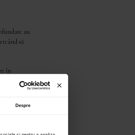
rofundate au
cercând să
re în
le de bază ale
a și
iment au avut
Despre
i bine. În cadrul
 confruntat sau
în care jocul
 sociale și pentru a analiza