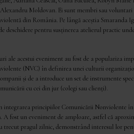
ălie, Adriana Ceascai, Oana Baculea, Robyn Marie B
 Alexandru Moldovan. Ei sunt membri sau voluntari a
olentă din România. Pe lângă aceștia Smaranda Ign
 de deschidere pentru susținerea atelierul practic unde 
uri ale acestui eveniment au fost de a populariza im
iolente (NVC) în definirea unei culturii organizați
ompanii și de a introduce un set de instrumente spec
unicării cu cei din jur (colegi sau clienți).
 integrarea principiilor Comunicării Nonviolente în 
a. A fost un eveniment de amploare, astfel că aproxi
u trecut pragul zilnic, demonstrând interesul lor pent