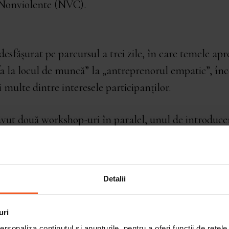
 Nonviolente (NVC).
esfășurat pe parcursul a trei zile, în care temele ap
fa la locul de muncă” la „antreprenorul empatic”, în
 multe dintre interesele participanților.
avut două workshop-uri în paralel, unul de introduce
olentă, în cadrul căruia au fost prezentate principii
ial pentru cei care nu erau familiarizați cu terminologi
teia, și unul de GROK, în care participanții la even
Detalii
ce” cu sentimentele și nevoile, pentru a le înțelege ma
 participanții au putut expune probleme cu care s-au
uri
ntă în organizații, și trainerii le-au prezentat modul 
rsonaliza conținutul și anunțurile, pentru a oferi funcții de rețele