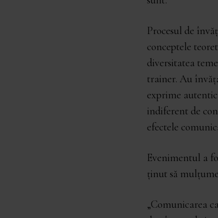
sunt.
Procesul de învăț
conceptele teore
diversitatea teme
trainer. Au învăța
exprime autentic,
indiferent de cont
efectele comunică
Evenimentul a fos
ținut să mulțume
„Comunicarea car