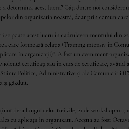
a determina acest lucru? Câți dintre noi considerp
pelor din organizația noastră, doar prin comunicare
 se poate acest lucru în cadrulevenimentului din 22
ea care formează echipa (Training intensiv în Comu
licare în organizații)”. A fost un eveniment organiza
olentă certificați sau în curs de certificare, având 
de Științe Politice, Administrative și ale Comunicării 
 și găzduit.
ținut de-a lungul celor trei zile, 21 de workshop-uri, a
les cu aplicații în organizații. Aceștia au fost: Octav