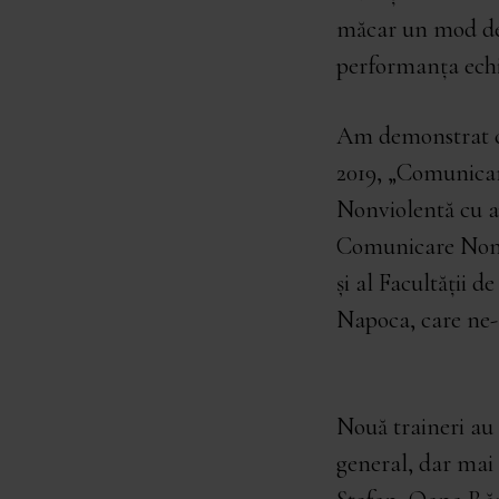
măcar un mod de 
performanța echi
Am demonstrat că
2019, „Comunicar
Nonviolentă cu ap
Comunicare Nonvi
și al Facultății 
Napoca, care ne-a
Nouă traineri au 
general, dar mai a