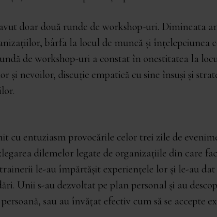
 avut doar două runde de workshop-uri. Dimineata a
nizațiilor, bârfa la locul de muncă și înțelepciunea c
rundă de workshop-uri a constat în onestitatea la loc
r și nevoilor, discuție empatică cu sine însuși și strat
lor.
it cu entuziasm provocările celor trei zile de evenimen
ezlegarea dilemelor legate de organizațiile din care fac
trainerii le-au împărtășit experiențele lor și le-au dat
ări. Unii s-au dezvoltat pe plan personal și au descop
 persoană, sau au învățat efectiv cum să se accepte e