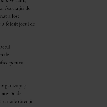
ors Veraart,
i Asociației de
at a fost
a folosit jocul de
pactul
onale
ifice pentru
organizații și
mativ 80 de
ru noile direcții