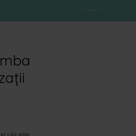
CONTACT
himba
ații
ar câți știm