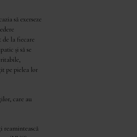
cazia să exerseze
vedere
 de la fiecare
atic și să se
itabile,
it pe pielea lor
ilor, care au
ți reamintească