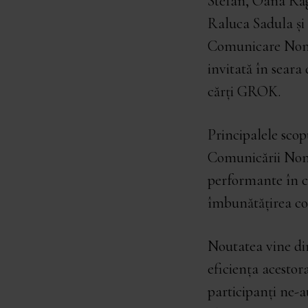
Stefan, Oana Răg
Raluca Sadula și
Comunicare Nonvi
invitată în seara
cărți GROK.
Principalele scop
Comunicării Nonv
performante în c
îmbunătățirea com
Noutatea vine din
eficiența acestor
participanți ne-a