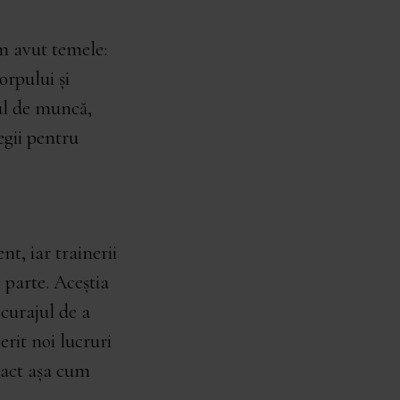
m avut temele:
orpului și
ul de muncă,
egii pentru
t, iar trainerii
 parte. Aceștia
 curajul de a
erit noi lucruri
xact așa cum