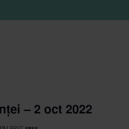
ței – 2 oct 2022
 PM
EEST
FREE