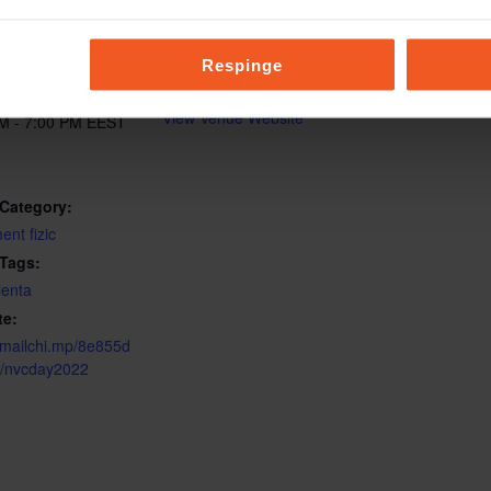
LS
VENUE
ORGANIZER
Cluj
ACNV
Cluj-Napoca
,
Cluj
ber, 2022
Respinge
România
View Venue Website
M - 7:00 PM
EEST
Category:
ent fizic
 Tags:
lenta
te:
//mailchi.mp/8e855d
a/nvcday2022