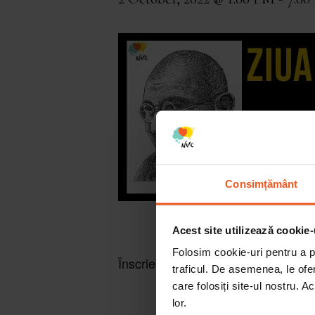
Consimțământ
Acest site utilizează cookie-
Folosim cookie-uri pentru a pe
Înscrie-te la
acest link
pentru a primi
traficul. De asemenea, le ofer
care folosiți site-ul nostru. A
lor.