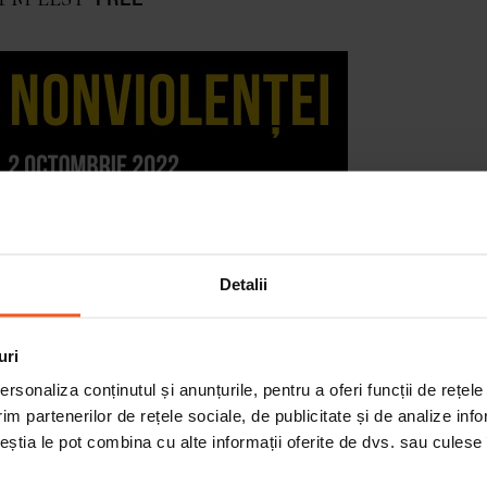
Detalii
uri
rsonaliza conținutul și anunțurile, pentru a oferi funcții de rețele
 informații despre locație, programul oferit și trainerii pr
im partenerilor de rețele sociale, de publicitate și de analize info
ceștia le pot combina cu alte informații oferite de dvs. sau culese î