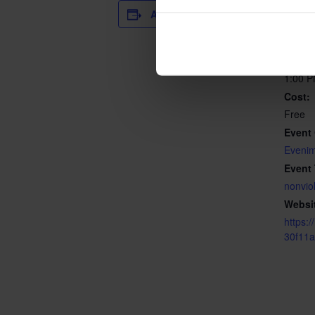
DETAI
ADD TO CALENDAR
Date:
2 Octo
Time:
1:00 P
Cost:
Free
Event 
Evenim
Event
nonvio
Websi
https:
30f11