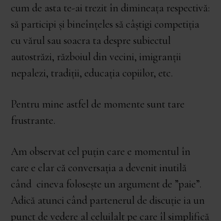
cum de asta te-ai trezit în dimineața respectivă:
să participi și bineînțeles să câștigi competiția
cu vărul sau soacra ta despre subiectul
autostrăzi, războiul din vecini, imigranții
nepalezi, tradiții, educația copiilor, etc.
Pentru mine astfel de momente sunt tare
frustrante.
Am observat cel puțin care e momentul în
care e clar că conversația a devenit inutilă
când cineva folosește un argument de ”paie”.
Adică atunci când partenerul de discuție ia un
punct de vedere al celuilalt pe care îl simplifică