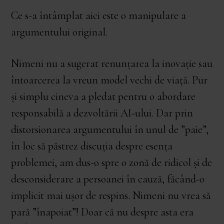
Ce s-a întâmplat aici este o manipulare a
argumentului original.
Nimeni nu a sugerat renunțarea la inovație sau
întoarcerea la vreun model vechi de viață. Pur
și simplu cineva a pledat pentru o abordare
responsabilă a dezvoltării AI-ului. Dar prin
distorsionarea argumentului în unul de ”paie”,
în loc să păstrez discuția despre esența
problemei, am dus-o spre o zonă de ridicol și de
desconsiderare a persoanei în cauză, făcând-o
implicit mai ușor de respins. Nimeni nu vrea să
pară ”înapoiat”! Doar că nu despre asta era