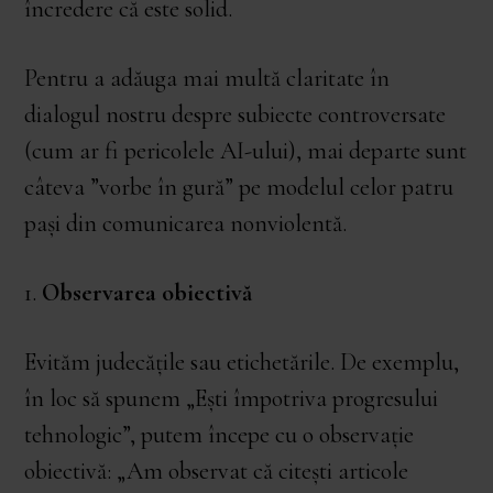
încredere că este solid.
Pentru a adăuga mai multă claritate în
dialogul nostru despre subiecte controversate
(cum ar fi pericolele AI-ului), mai departe sunt
câteva ”vorbe în gură” pe modelul celor patru
pași din comunicarea nonviolentă.
1.
Observarea obiectivă
Evităm judecățile sau etichetările. De exemplu,
în loc să spunem „Ești împotriva progresului
tehnologic”, putem începe cu o observație
obiectivă: „Am observat că citești articole