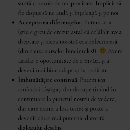
simtă o nevoie de reciprocitate. Implicit să
fie dispus să ne audă și înțeleagă și pe noi.
Acceptarea diferențelor
: Putem afla
(știu e greu de crezut asta) că celălalt avea
dreptate și ideea noastră era defectuoasă
(din cauza surselor bineînțeles!).
Avem
așadar o oportunitate de a învăța și a
deveni mai bine adaptați la realitate.
Îmbunătățire continuă
: Putem ieși
amândoi câștigați din discuție ținând în
continuare la punctul nostru de vedere,
dar care acum a fost testat și poate a
devenit chiar mai puternic datorită
dialogului deschis.