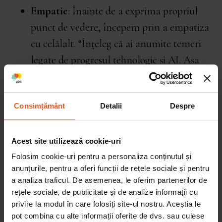
Empatie
: Înainte de a exprima propriul
punct de vedere, începem prin a empatiza
cu celălalt. “Înțeleg că ai anumite temeri
legate de progresul tehnologic și AI. Așa
este?”. Și ascultă până la capăt!
Deschiderea la o altă perspectivă
: În loc
Consimțământ
Detalii
Despre
să contrazici imediat, deschide-ți mintea la
posibilitatea că există mai multe aspecte
ale problemei. “Interesant. Poate că putem
Acest site utilizează cookie-uri
explora modalități de a asigura progresul
Folosim cookie-uri pentru a personaliza conținutul și
anunțurile, pentru a oferi funcții de rețele sociale și pentru
tehnologic și în același timp să anticipăm
a analiza traficul. De asemenea, le oferim partenerilor de
și riscurile inerente. Tu cum le-ai vedea să
rețele sociale, de publicitate și de analize informații cu
privire la modul în care folosiți site-ul nostru. Aceștia le
meargă împreună?”
pot combina cu alte informații oferite de dvs. sau culese