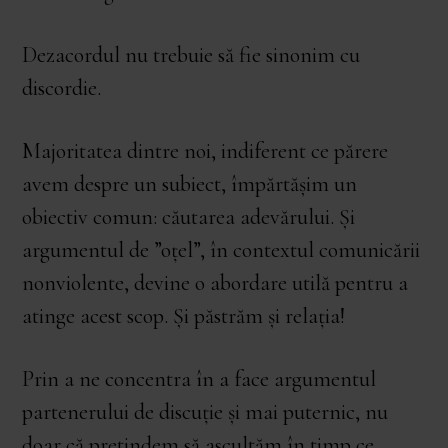
Dezacordul nu trebuie să fie sinonim cu
discordie.
Majoritatea dintre noi, indiferent ce părere
avem despre un subiect, împărtășim un
obiectiv comun: căutarea adevărului. Și
argumentul de ”oțel”, în contextul comunicării
nonviolente, devine o abordare utilă pentru a
atinge acest scop. Și păstrăm și relația!
Prin a ne concentra în a face argumentul
partenerului de discuție și mai puternic, nu
doar că pretindem să ascultăm în timp ce