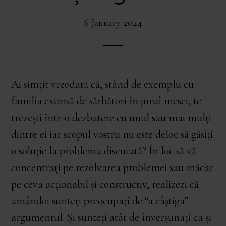
6 January 2024
Ai simțit vreodată că, stând de exemplu cu
familia extinsă de sărbători în jurul mesei, te
trezești într-o dezbatere cu unul sau mai mulți
dintre ei iar scopul vostru nu este deloc să găsiți
o soluție la problema discutată? În loc să vă
concentrați pe rezolvarea problemei sau măcar
pe ceva acționabil și constructiv, realizezi că
amândoi sunteți preocupați de “a câștiga”
argumentul. Și sunteți atât de înverșunați ca și