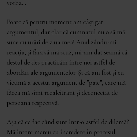
vorba…
Poate că pentru moment am câștigat
argumentul, dar clar că cumnatul nu o să mă
sune cu urări de ziua mea! Analizându-mi
reacția, și fără să mă scuz, mi-am dat seamă că
destul de des practicăm între noi astfel de
abordări ale argumentelor. Și că am fost și eu
victimă a acestui argument de ”paie”, care mă
făcea mă simt recalcitrant și deconectat de
persoana respectivă.
Așa că ce fac când sunt într-o astfel de dilemă?
Mă întorc mereu cu încredere în procesul