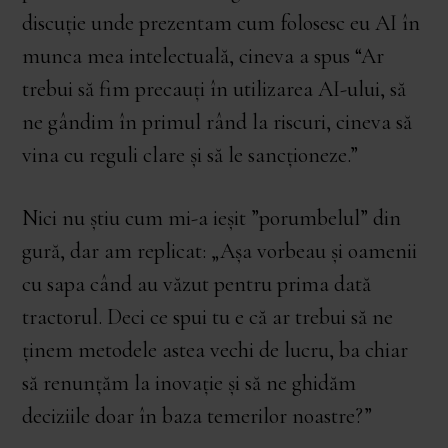
discuție unde prezentam cum folosesc eu AI în
munca mea intelectuală, cineva a spus “Ar
trebui să fim precauți în utilizarea AI-ului, să
ne gândim în primul rând la riscuri, cineva să
vina cu reguli clare și să le sancționeze.”
Nici nu știu cum mi-a ieșit ”porumbelul” din
gură, dar am replicat: „Așa vorbeau și oamenii
cu sapa când au văzut pentru prima dată
tractorul. Deci ce spui tu e că ar trebui să ne
ținem metodele astea vechi de lucru, ba chiar
să renunțăm la inovație și să ne ghidăm
deciziile doar în baza temerilor noastre?”