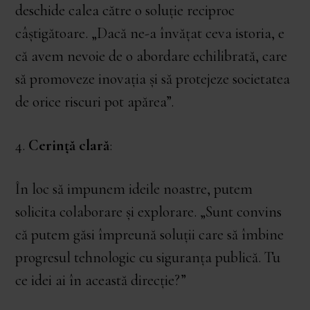
deschide calea către o soluție reciproc
câștigătoare. „Dacă ne-a învățat ceva istoria, e
că avem nevoie de o abordare echilibrată, care
să promoveze inovația și să protejeze societatea
de orice riscuri pot apărea”.
4.
Cerință clară
:
În loc să impunem ideile noastre, putem
solicita colaborare și explorare. „Sunt convins
că putem găsi împreună soluții care să îmbine
progresul tehnologic cu siguranța publică. Tu
ce idei ai în această direcție?”