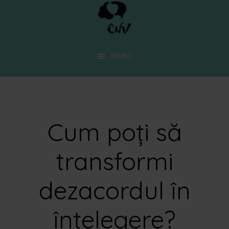
Skip
to
main
MENU
content
Cum poți să
transformi
dezacordul în
înțelegere?